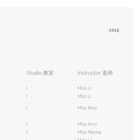
2015
别
Studio 教室
Instructor 老师
I
Miss Li
I
Miss Li
I
Miss Amy
I
Miss Amy
2
Miss Marina