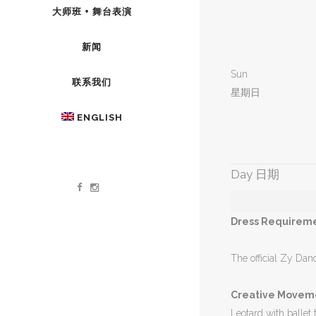
大师班 + 舞台表演
新闻
Sun
联系我们
星期日
ENGLISH
Day 日期
Dress Requiremen
The official Zy Danc
Creative Movem
Leotard with ballet t