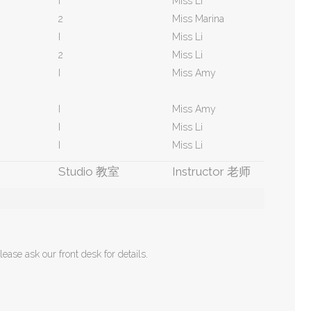
I
Miss Li
2
Miss Marina
I
Miss Li
2
Miss Li
I
Miss Amy
I
Miss Amy
I
Miss Li
I
Miss Li
别
Studio 教室
Instructor 老师
lease ask our front desk for details.