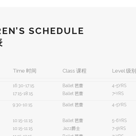
REN’S SCHEDULE
表
Time 时间
Class 课程
Level 级
16:30-17:15
Ballet 芭蕾
4-5YRS
17:15-18:15
Ballet 芭蕾
7+YRS
9:30-10:15
Ballet 芭蕾
4-5YRS
10:15-11:15
Ballet 芭蕾
5-6YRS
10:15-11:15
Jazz爵士
7-9YRS