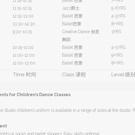
11:15-12:15
Ballet 芭蕾
7+YRS
11:15-12:15
Jazz爵士
5-6YRS
12:15-13:00
Ballet 芭蕾
4-5YRS
13:30-14:30
Ballet芭蕾
8+YRS
9:30-10:15
Creative Dance 创意
3YRS
舞蹈
10:15-11:00
Ballet 芭蕾
4-5YRS
11:00-12:00
Ballet 芭蕾
9+YRS
12:00-13:00
Ballet 芭蕾
8+YRS
Time 时间
Class 课程
Level 级
ts for Children’s Dance Classes
e Studio children’s uniform is available in a range of sizes at the studio. P
ent
ights or socks and ballet slippers. Fairy skirts optional.